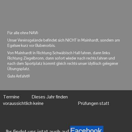
Für alle ohne NAVI:
Unser Vereinsgelände befindet sich NICHT in Mainhardt, sondern am
Egelsee kurz vor Bubenorbis.
Von Mainhardt in Richtung Schwäbisch Hall fahren, dann links
Richtung Ziegelbronn, dann sofort wieder nach rechts fahren und
nach dem Sportplatz kommt gleich rechts unser idyllisch gelegener
Übungsplatz.
Gute Anfahrt!!
Termine Dieses Jahr finden
voraussichtlich keine Prüfungen statt
Facebook
Ihr findet uns jetzt auch auf